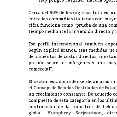
hay peligro”, afirma, “nace la oport
Cerca del
90%
de los ingresos totales pro
entre las compañías italianas con mayor 
cifra funciona como “prueba de una comp
tiempo mediante la inversión directa y 
Ese perfil internacional también expo
Según explicó Branca, esas medidas “se 
de aumentos de costos directos, sino ta
presión sobre los márgenes y una mayo
comercial”.
El sector estadounidense de amaros m
el
Consejo de Bebidas Destiladas de Esta
un crecimiento constante. De acuerdo c
compuesta de esta categoría en los últi
contracción de la industria de bebid
global.
Humphrey Serjeantson,
dire