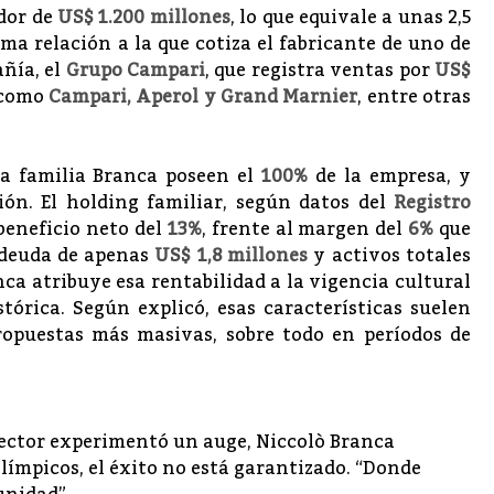
edor de
US$ 1.200 millones
, lo que equivale a unas 2,5
sma relación a la que cotiza el fabricante de uno de
añía, el
Grupo Campari
, que registra ventas por
US$
 como
Campari, Aperol y Grand Marnier
, entre otras
la familia Branca poseen el
100%
de la empresa, y
ión. El holding familiar, según datos del
Registro
eneficio neto del
13%
, frente al margen del
6%
que
 deuda de apenas
US$ 1,8 millones
y activos totales
nca atribuye esa rentabilidad a la vigencia cultural
tórica. Según explicó, esas características suelen
ropuestas más masivas, sobre todo en períodos de
sector experimentó un auge, Niccolò Branca
 Olímpicos, el éxito no está garantizado. “Donde