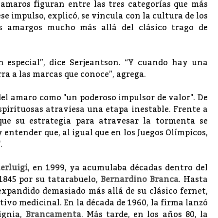
 amaros figuran entre las tres categorías que más
se impulso, explicó, se vincula con la cultura de los
los amargos mucho más allá del clásico trago de
ón especial”, dice Serjeantson. “Y cuando hay una
erra a las marcas que conoce”, agrega.
del amaro como "un poderoso impulsor de valor". De
spirituosas atraviesa una etapa inestable. Frente a
que su estrategia para atravesar la tormenta se
entender que, al igual que en los Juegos Olímpicos,
.
ierluigi
, en 1999, ya acumulaba décadas dentro del
1845 por su tatarabuelo,
Bernardino Branca
. Hasta
xpandido demasiado más allá de su clásico fernet,
tivo medicinal. En la década de 1960, la firma lanzó
ignia,
Brancamenta
. Más tarde, en los años 80, la