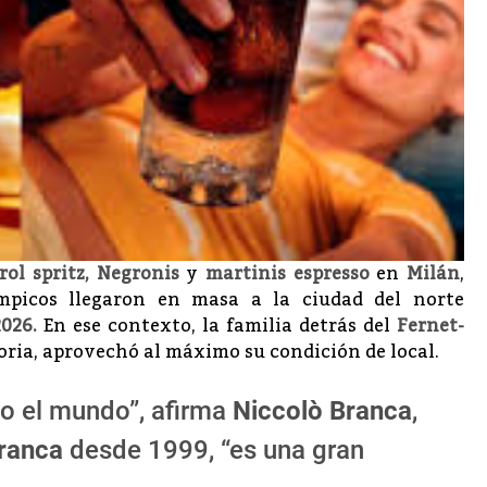
rol spritz, Negronis
y
martinis espresso
en
Milán
,
mpicos llegaron en masa a la ciudad del norte
2026.
En ese contexto, la familia detrás del
Fernet-
storia, aprovechó al máximo su condición de local.
do el mundo”, afirma
Niccolò Branca
,
Branca
desde 1999, “es una gran