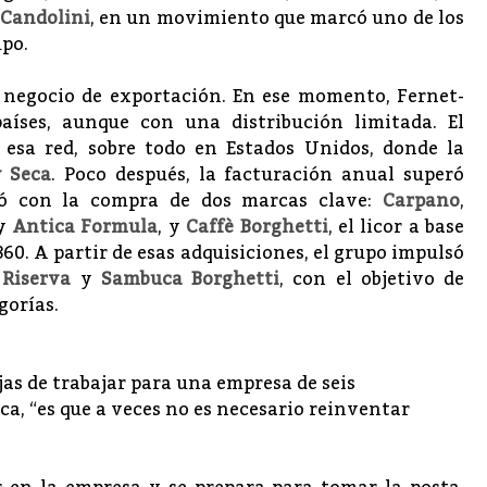
Candolini
, en un movimiento que marcó uno de los
upo.
 negocio de exportación. En ese momento, Fernet-
aíses, aunque con una distribución limitada. El
 esa red, sobre todo en Estados Unidos, donde la
 Seca
. Poco después, la facturación anual superó
zó con la compra de dos marcas clave:
Carpano
,
y
Antica Formula
, y
Caffè Borghetti
, el licor a base
60. A partir de esas adquisiciones, el grupo impulsó
 Riserva
y
Sambuca Borghetti
, con el objetivo de
gorías.
as de trabajar para una empresa de seis
a, “es que a veces no es necesario reinventar