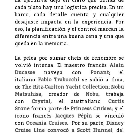
La ejecutiva dejó en claro que detrás de
cada plato hay una logística precisa. En un
barco, cada detalle cuenta y cualquier
desajuste impacta en la experiencia. Por
eso, la planificación y el control marcan la
diferencia entre una buena cena y una que
queda en la memoria.
La pelea por sumar chefs de renombre se
volvió intensa. El maestro francés
Alain
Ducasse
navega con
Ponant
; el
italiano
Fabio Trabocchi
se subió a Ilma,
de
The Ritz-Carlton Yacht Collection; Nobu
Matsuhisa,
creador de
Nobu
, trabaja
con
Crystal;
el australiano
Curtis
Stone
forma parte de
Princess Cruises;
y el
ícono francés
Jacques Pépin
se vinculó
con
Oceania Cruises
. Por su parte,
Disney
Cruise
Line convocó a Scott Hunnel
, del