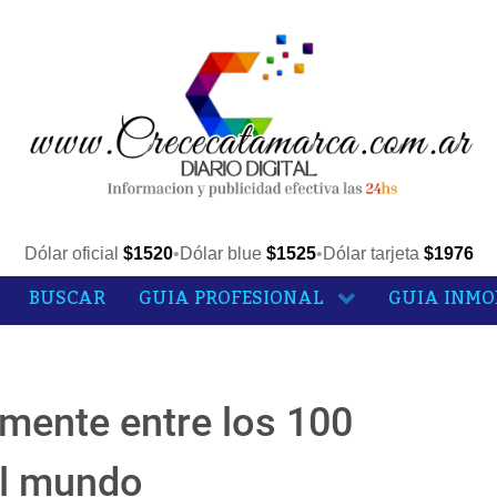
Dólar oficial
$1520
•
Dólar blue
$1525
•
Dólar tarjeta
$1976
BUSCAR
GUIA PROFESIONAL
GUIA INMO
amente entre los 100
el mundo